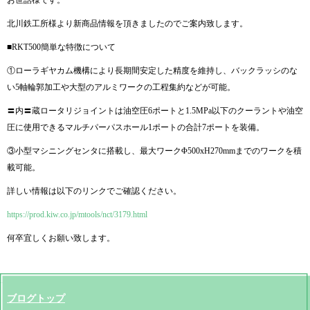
北川鉄工所様より新商品情報を頂きましたのでご案内致します。
■RKT500簡単な特徴について
①ローラギヤカム機構により長期間安定した精度を維持し、バックラッシのな
い5軸輪郭加工や大型のアルミワークの工程集約などが可能。
〓内〓蔵ロータリジョイントは油空圧6ポートと1.5MPa以下のクーラントや油空
圧に使用できるマルチパーパスホール1ポートの合計7ポートを装備。
③小型マシニングセンタに搭載し、最大ワークΦ500xH270mmまでのワークを積
載可能。
詳しい情報は以下のリンクでご確認ください。
https://prod.kiw.co.jp/mtools/nct/3179.html
何卒宜しくお願い致します。
ブログトップ