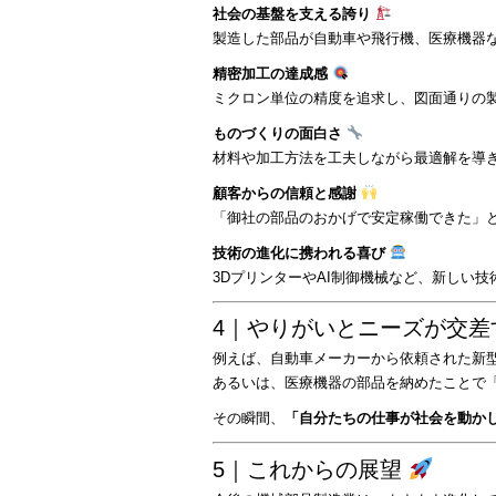
社会の基盤を支える誇り
製造した部品が自動車や飛行機、医療機器
精密加工の達成感
ミクロン単位の精度を追求し、図面通りの
ものづくりの面白さ
材料や加工方法を工夫しながら最適解を導
顧客からの信頼と感謝
「御社の部品のおかげで安定稼働できた」
技術の進化に携われる喜び
3DプリンターやAI制御機械など、新しい
4｜やりがいとニーズが交
例えば、自動車メーカーから依頼された新
あるいは、医療機器の部品を納めたことで
その瞬間、
「自分たちの仕事が社会を動か
5｜これからの展望